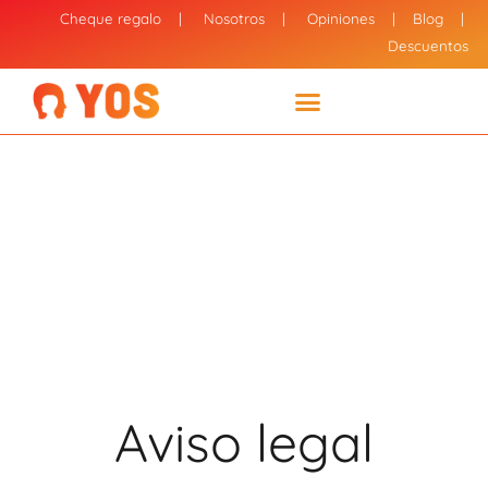
Cheque regalo
|
Nosotros
|
Opiniones
|
Blog
|
Descuentos
Aviso legal
Aviso legal