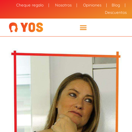
Cheque regalo
|
Nosotros
|
Opiniones
|
Blog
|
Descuentos