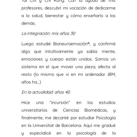
Tai Chi y Chi Kung. Con la ayuda de mis
profesores, descubrí mi vocación de dedicarme
a la salud, bienestar y cómo enseñarlo a los
demás.
La integración: mis años 30
Luego estudié Bioneuroemoción®, y confirmé
algo que intuitivamente ya sabía: mente,
emociones y cuerpo están unidos. Somos un
sistema en el que mover una pieza, afecta al
resto (lo mismo que vi en mi ordenador
IBM
,
años ha…)
En la actualidad: años 40
Hice una “incursión” en los estudios
universitarios de Ciencias Biomédicas, y
finalmente, me decanté por estudiar Psicología
en la Universitat de Barcelona. Aquí me gradué
y especialicé en la psicología de la