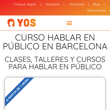
Cheque regalo
|
Nosotros
|
Opiniones
|
Blog
|
Descuentos
CURSO HABLAR EN
PÚBLICO EN BARCELONA
CLASES, TALLERES Y CURSOS
PARA HABLAR EN PÚBLICO
A PARTIR DE 1 HORA